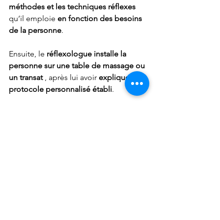
méthodes et les techniques réflexes
qu’il emploie 
en fonction des besoins 
de la personne
.
Ensuite, le 
réflexologue installe la 
personne sur une table de massage ou 
un transat 
, après lui avoir 
expliquer le 
protocole personnalisé établi
.
Combien de temps dure 
une séance de 
réflexologie ?
En moyenne une séance dure 
une 
heure
 mais, cependant, la durée et la 
fréquence sont 
adaptées aux besoins 
et à la fragilité de la personne
.